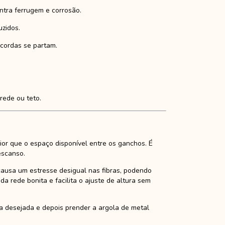
tra ferrugem e corrosão.
zidos.
 cordas se partam.
rede ou teto.
or que o espaço disponível entre os ganchos. É
escanso.
causa um estresse desigual nas fibras, podendo
 rede bonita e facilita o ajuste de altura sem
ia desejada e depois prender a argola de metal