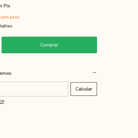
m
Pix
sem juros
talhes
envio
o CEP:
Calcular
EP