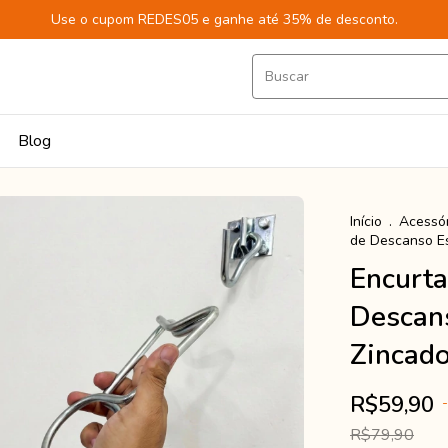
Use o cupom REDES05 e ganhe até 35% de desconto.
Blog
Início
.
Acessór
de Descanso Es
Encurta
Descans
Zincado
R$59,90
-
R$79,90