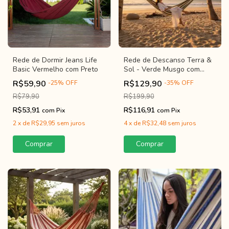
Rede de Dormir Jeans Life
Rede de Descanso Terra &
Basic Vermelho com Preto
Sol - Verde Musgo com
Bege
R$59,90
R$129,90
-
25
%
OFF
-
35
%
OFF
R$79,90
R$199,90
R$53,91
R$116,91
com
Pix
com
Pix
2
x
de
R$29,95
sem juros
4
x
de
R$32,48
sem juros